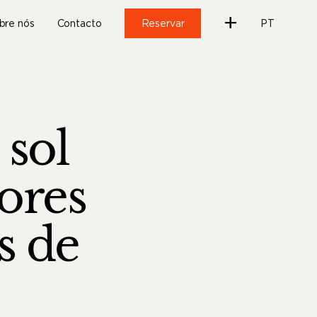
+
bre nós
Contacto
Reservar
PT
 sol
hores
s de