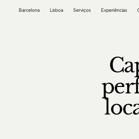
Skip
to
Barcelona
Lisboa
Serviços
Experiências
main
content
Cap
perf
loc