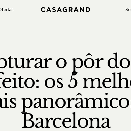
Ofertas
So
turar o pôr do
eito: os 5 mel
ais panorâmico
Barcelona