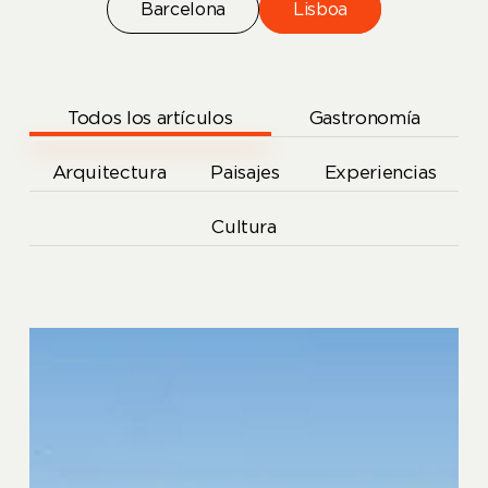
Barcelona
Lisboa
Todos los artículos
Gastronomía
Arquitectura
Paisajes
Experiencias
Cultura
Lisboa
en
familia:
guía
para
viajar