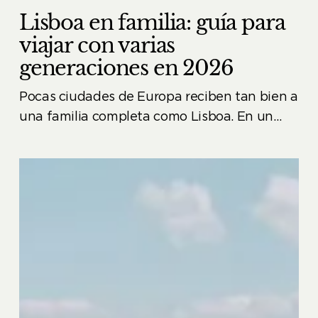
Lisboa en familia: guía para
viajar con varias
generaciones en 2026
Pocas ciudades de Europa reciben tan bien a
una familia completa como Lisboa. En un…
Fado,
azulejos
y
el
Tajo:
La
historia
del
edificio