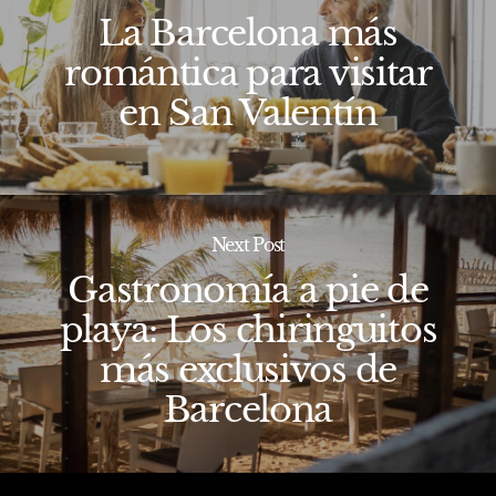
La Barcelona más
romántica para visitar
en San Valentín
Next Post
Gastronomía a pie de
playa: Los chiringuitos
más exclusivos de
Barcelona