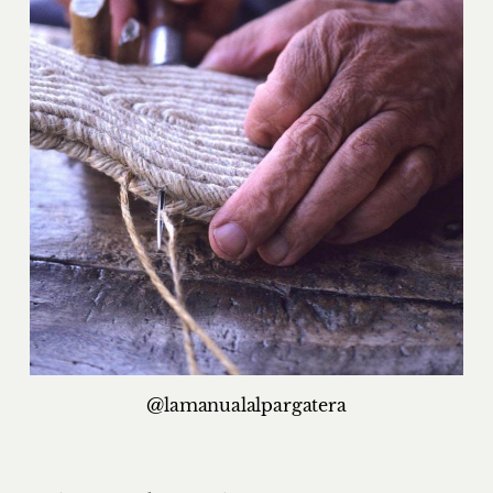
@lamanualalpargatera